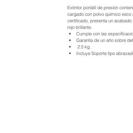
Extintor portátil de presión conte
cargado con polvo químico seco 
certificado, presenta un acabado 
rojo brillante.
Cumple con las especificac
Garantía de un año sobre def
 2.5 kg.
Incluye Soporte tipo abrazad
© EEMME EXTINT
Teléfonos
:
811 276 4515 / (81)
Los ébanos #129 R
General Escobedo 