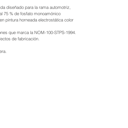
nida diseñado para la rama automotriz, 
al 75 % de fosfato monoamónico 
en pintura horneada electrostática color 
iones que marca la NOM-100-STPS-1994.
ectos de fabricación.
era.
ORES VENTA, RECARGA Y MANTENIMIENTO.
Email.
 89011316
extintores_eemme@hotmail.com
ventas.eemme@gmail.com
es. Escobedo
NL.
Monterrey, Nuevo León, México